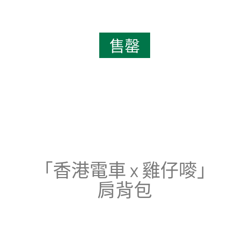
售罄
「香港電車 x 雞仔嘜」
肩背包