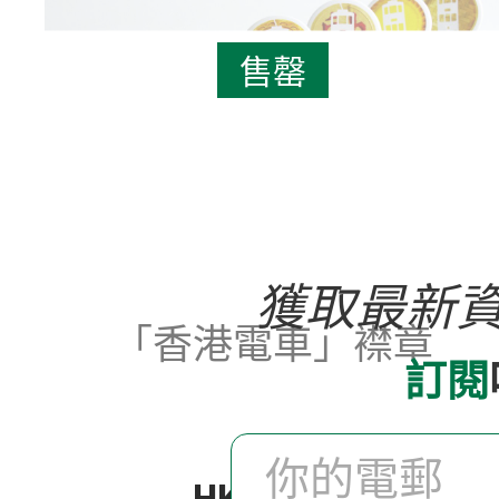
售罄
獲取最新
「香港電車」襟章
訂閱
HK$ 40.0