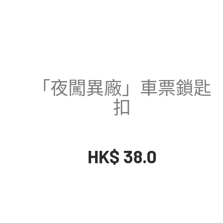
「夜闖異廠」車票鎖匙
扣
HK$ 38.0