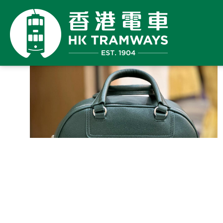
繼續
購物
已
購
限
件