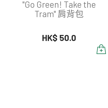
"Go Green! Take the
Tram" 肩背包
HK$ 50.0