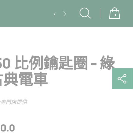
0
已添加到你的購物車
售罄
可購
買此產品的數量已達到上限。
每次交易只可以購買
件。
250 比例鑰匙圈 - 綠
古典電車
巴士專門店提供
0.0