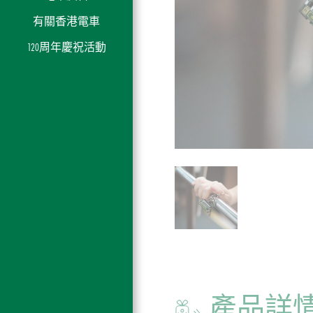
廊
招
我
知
常
導
持
使命
費
有關香港電車
我
聘
們
見
居家生活
續
及信
120周年慶祝活動
們
的
問
的
念
股
題
服
東
務
產品詳