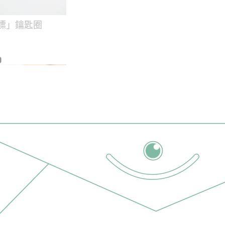
標」鑰匙圈
0