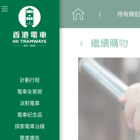
所有類別
繼續購物
特別推介
電車紀念品
模型玩具
計劃行程
互
旅
主
時
即
電
電車全景遊
動
程
要
文具圖書
最
主
新
間
時
車
派對電車
路
細
數
乘
票
媒
新
題
聞
表
預
史
電車紀念品
線
節
字
照
人
客
價
體
資
之
發
願
及
訂
話
圖
衣著配飾
探索電車沿線
聯
片
才
須
及
報
可
訊
旅
佈
景、
車
電車廣告
絡