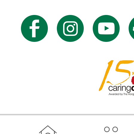
RATP Dev Group 成員