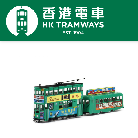
繼續
購物
已
購
限
件