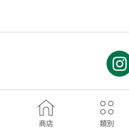
RATP Dev Group 成員
商店
類別