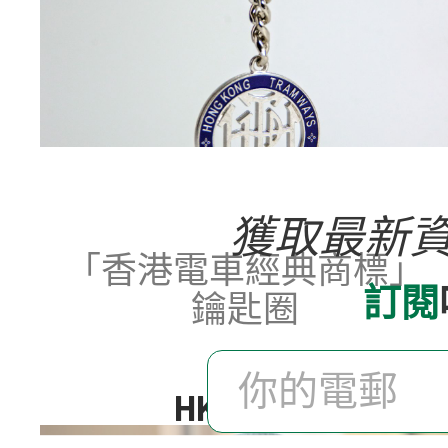
獲取最新
「香港電車經典商標」
訂閱
鑰匙圈
HK$ 60.0