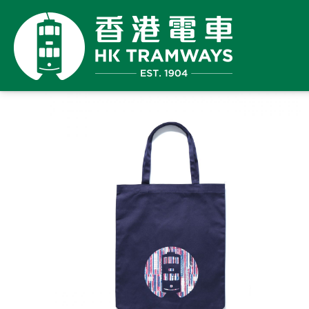
繼續
購物
已
購
限
件