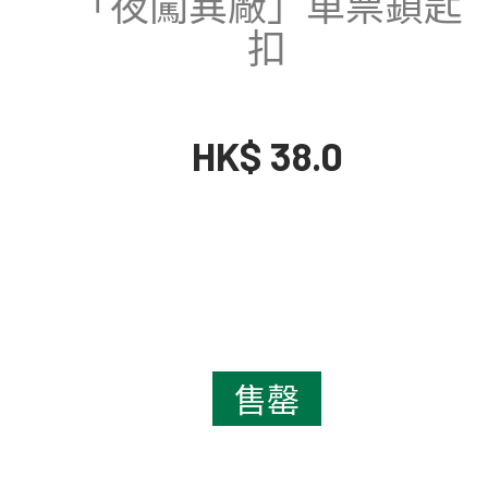
「夜闖異廠」車票鎖匙
扣
HK$ 38.0
售罄