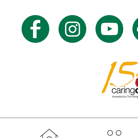
RATP Dev Group 成员