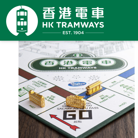
继续
购物
已
购
限
件